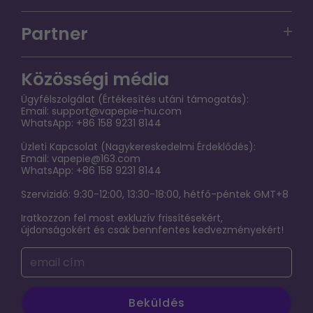
VAPEPIE PRO 40000 PUFFS
Szolgáltatási garancianyilatkozat a felhasználók
VAPEPIE Max 40000 PUFFS
Partner
számára
VAPEPIE GHOSTAIR 40000 PUFFS
Vapepie-hu tagsági program
Pénzvisszatérítési eljárás
Közösségi média
VAPEPIE Galactic Gleam 35000 Puffs
VAPEPIE-HU SHOP NAGYKERESKEDELEM
Szállítási szabályzat
Ügyfélszolgálat (Értékesítés utáni támogatás):
VAPEPIE Mega 70000 PUFFS
Email:
support@vapepie-hu.com
GYIK
WhatsApp: +86 158 9231 8144
VAPEPIE x TK Ultra Phantom 30000 PUFFS
KAPCSOLATFELVÉTEL
Üzleti Kapcsolat (Nagykereskedelmi Érdeklődés):
Exkluziv Limitalt Zona
Email:
vapepie@163.com
Fontos közlemény: Frissítés a webhely-hozzáférésről
WhatsApp: +86 158 9231 8144
Terms of service
Szervizidő: 9:30-12:00, 13:30-18:00, hétfő-péntek GMT+8
Iratkozzon fel most exkluzív frissítésekért,
ADATVÉDELMI NYILATKOZAT
újdonságokért és csak bennfentes kedvezményekért!
Az elektronikus cigaretta káros hatásainak,
függőségének és használatának feltárása
Beküldés