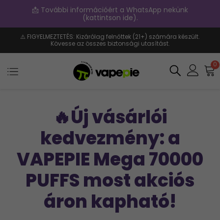
📩 További információért a WhatsApp nekünk
(kattintson ide).
⚠️ FIGYELMEZTETÉS: Kizárólag felnőttek (21+) számára készült.
Kövesse az összes biztonsági utasítást.
0
🔥Új vásárlói
kedvezmény: a
VAPEPIE Mega 70000
PUFFS most akciós
áron kapható!