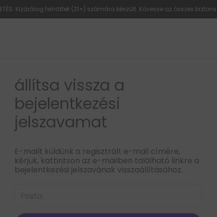
ETÉS: Kizárólag felnőttek (21+) számára készült. Kövesse az összes biztons
állítsa vissza a
bejelentkezési
jelszavamat
E-mailt küldünk a regisztrált e-mail címére,
kérjük, kattintson az e-mailben található linkre a
bejelentkezési jelszavának visszaállításához.