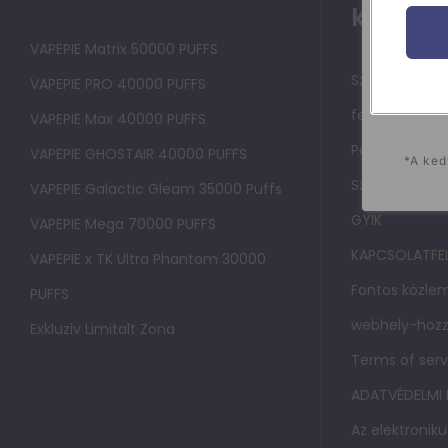
közpon
VAPEPIE Matrix 50000 PUFFS
Szolgáltatási
VAPEPIE PRO 40000 PUFFS
felhasználók
VAPEPIE Max 40000 PUFFS
Pénzvisszatérí
VAPEPIE GHOSTAIR 40000 PUFFS
*A ked
Szállítási sza
VAPEPIE Galactic Gleam 35000 Puffs
GYIK
VAPEPIE Mega 70000 PUFFS
KAPCSOLATFE
VAPEPIE x TK Ultra Phantom 30000
Fontos közlem
PUFFS
webhely-hozz
Exkluziv Limitalt Zona
Terms of serv
ADATVÉDELMI
Az elektroniku