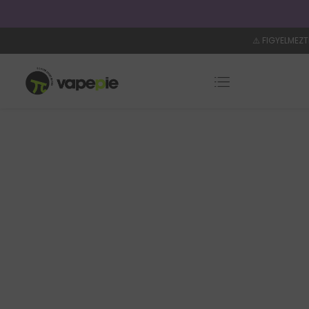
i idő: 4–8 nap
⚠️ FIGYELMEZT