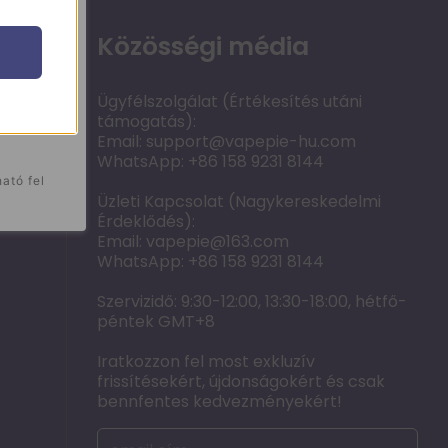
8%
K
U
P
 3
vásárolniFt100000.00
Ajánlat8%
Közösségi média
O
N
Ügyfélszolgálat (Értékesítés utáni
támogatás):
ELEM
Tovább a vásárláshoz
Email:
support@vapepie-hu.com
WhatsApp: +86 158 9231 8144
ató fel
*A kedvezmény automatikusan érvényesül, promóciós kóddal
Üzleti Kapcsolat (Nagykereskedelmi
Érdeklődés):
Email:
vapepie@163.com
WhatsApp: +86 158 9231 8144
Szervizidő: 9:30-12:00, 13:30-18:00, hétfő-
péntek GMT+8
Iratkozzon fel most exkluzív
frissítésekért, újdonságokért és csak
bennfentes kedvezményekért!