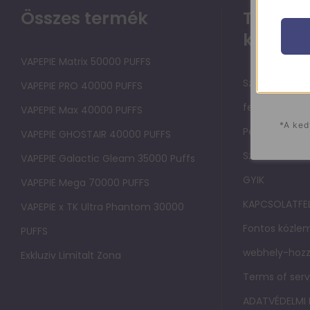
Összes termék
Támoga
közpon
VAPEPIE Matrix 50000 PUFFS
Szolgáltatási
VAPEPIE PRO 40000 PUFFS
felhasználók
VAPEPIE Max 40000 PUFFS
*A ked
Pénzvisszatérí
VAPEPIE GHOSTAIR 40000 PUFFS
Szállítási sza
VAPEPIE Galactic Gleam 35000 Puffs
GYIK
VAPEPIE Mega 70000 PUFFS
KAPCSOLATFE
VAPEPIE x TK Ultra Phantom 30000
Fontos közlem
PUFFS
webhely-hozz
Exkluziv Limitalt Zona
Terms of serv
ADATVÉDELMI