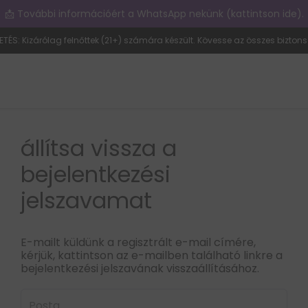
📩 További információért a WhatsApp nekünk (kattintson ide).
ETÉS: Kizárólag felnőttek (21+) számára készült. Kövesse az összes biztons
állítsa vissza a
bejelentkezési
jelszavamat
E-mailt küldünk a regisztrált e-mail címére,
kérjük, kattintson az e-mailben található linkre a
bejelentkezési jelszavának visszaállításához.