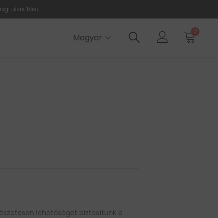
ági utasítást.
0
Magyar
észetesen lehetőséget biztosítunk a