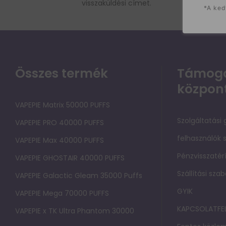
visszaküldési címet.
*A ked
Összes termék
Támoga
közpon
VAPEPIE Matrix 50000 PUFFS
Szolgáltatási
VAPEPIE PRO 40000 PUFFS
felhasználók
VAPEPIE Max 40000 PUFFS
Pénzvisszatérí
VAPEPIE GHOSTAIR 40000 PUFFS
Szállítási sza
VAPEPIE Galactic Gleam 35000 Puffs
GYIK
VAPEPIE Mega 70000 PUFFS
KAPCSOLATFE
VAPEPIE x TK Ultra Phantom 30000