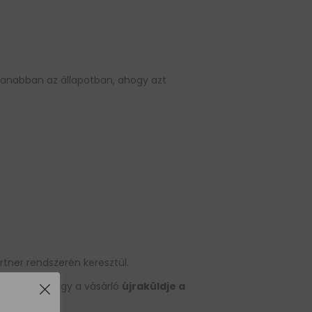
yanabban az állapotban, ahogy azt
artner rendszerén keresztül.
ztosítunk, hogy a vásárló
újraküldje a