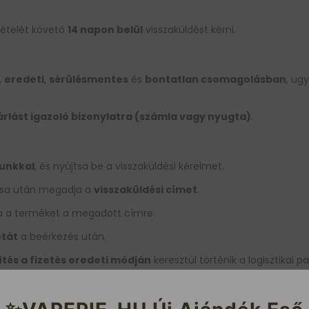
vételét követő
14 napon belül
visszaküldést kérni.
,
eredeti
,
sérülésmentes
és
bontatlan csomagolásban
, ug
rlást igazoló bizonylatra (számla vagy nyugta)
.
tunkkal
, és nyújtsa be a visszaküldési kérelmet.
lása után megadja a
visszaküldési címet
.
za a terméket a megadott címre.
otát
a beérkezés után.
ítés a fizetés eredeti módján
keresztül történik a logisztikai p
llenőrzésnek, értesítjük az ügyfelet az okról, és lehetőséget bi
küldésről
.