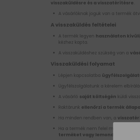
visszaküldésre és a visszatérítésre
.
A vásárlóknak joguk van a termék át
A visszaküldés feltételei
A termék legyen
használaton kívüli
kézhez kapta.
A visszaküldéshez szükség van a
vásá
Visszaküldési folyamat
Lépjen kapcsolatba
ügyfélszolgála
Ügyfélszolgálatunk a kérelem elbírá
A vásárló
saját költségén
küldi viss
Raktárunk
ellenőrzi a termék állap
Ha minden rendben van, a
visszatér
Ha a termék nem felel meg a minősége
terméket vagy lemondjon a vissza