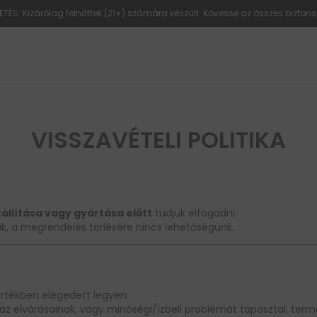
ETÉS: Kizárólag felnőttek (21+) számára készült. Kövesse az összes biztons
VISSZAVÉTELI POLITIKA
állítása vagy gyártása előtt
tudjuk elfogadni.
k, a megrendelés törlésére nincs lehetőségünk.
rtékben elégedett legyen.
 elvárásainak, vagy minőségi/ízbeli problémát tapasztal, term