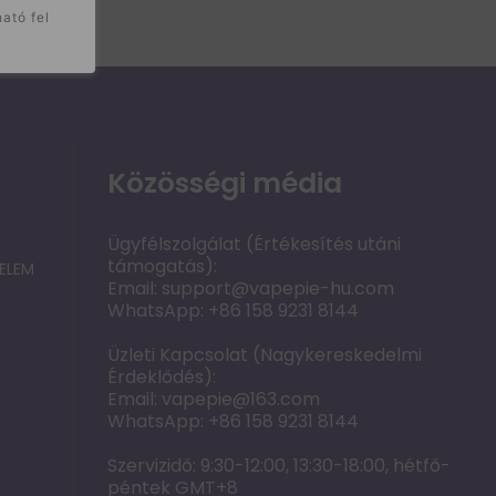
ató fel
*A kedvezmény automatikusan érvényesül, promóciós kóddal
Közösségi média
Ügyfélszolgálat (Értékesítés utáni
támogatás):
ELEM
Email:
support@vapepie-hu.com
WhatsApp: +86 158 9231 8144
Üzleti Kapcsolat (Nagykereskedelmi
Érdeklődés):
Email:
vapepie@163.com
WhatsApp: +86 158 9231 8144
Szervizidő: 9:30-12:00, 13:30-18:00, hétfő-
péntek GMT+8