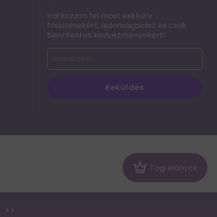
Iratkozzon fel most exkluzív
frissítésekért, újdonságokért és csak
bennfentes kedvezményekért!
Beküldés
Crown
Tagi előnyök
p