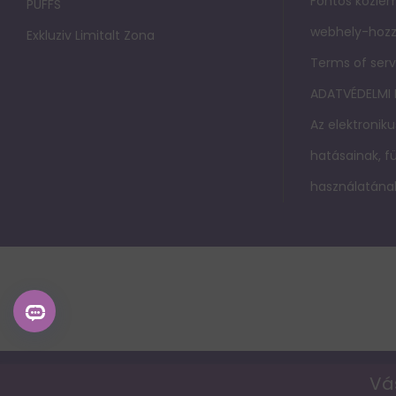
Fontos közlem
PUFFS
webhely-hozz
Exkluziv Limitalt Zona
Terms of serv
ADATVÉDELMI
Az elektroniku
hatásainak, 
használatának
Vá