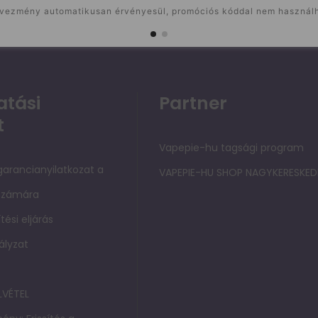
vezmény automatikusan érvényesül, promóciós kóddal nem használh
tási
Partner
t
Vapepie-hu tagsági program
 garancianyilatkozat a
VAPEPIE-HU SHOP NAGYKERESKED
 számára
tési eljárás
bályzat
LVÉTEL