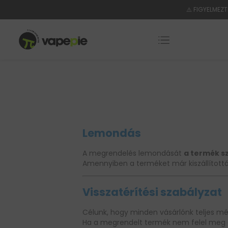
⚠️ FIGYELMEZT
Lemondás
A megrendelés lemondását
a termék sz
Amennyiben a terméket már kiszállítottá
Visszatérítési szabályzat
Célunk, hogy minden vásárlónk teljes mé
Ha a megrendelt termék nem felel meg az