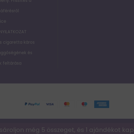
ény: Frissítés a
áférésről
ice
 NYILATKOZAT
s cigaretta káros
függőségének és
 feltárása
© 2026 vapepie-hu
sároljon még 5 összeget, és 1 ajándékot ka