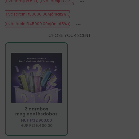
Vásároljon 5 1
Vásároljon 7 2
vásárolniFt30000.00Ajánlat2%
vásárolniFt45000.00Ajánlat5%
CHOSE YOUR SCENT
3 darabos
meglepetésdoboz
HUF Ft12,900.00
HUF Ft29,400.00