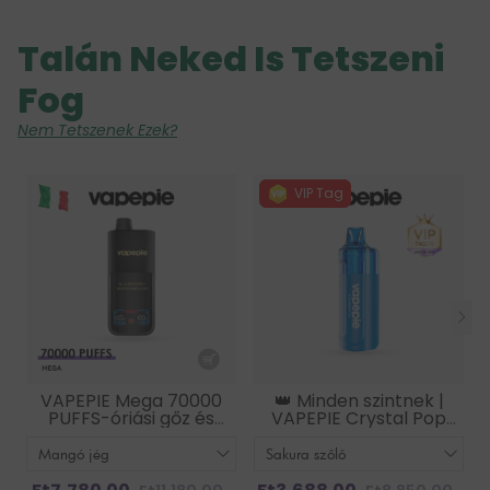
Talán Neked Is Tetszeni
Fog
Nem Tetszenek Ezek?
VIP Tag
VAPEPIE Mega 70000
👑 Minden szintnek |
PUFFS-óriási gőz és
VAPEPIE Crystal Pop
hosszan tartó
15000 PUFFS
teljesítmény