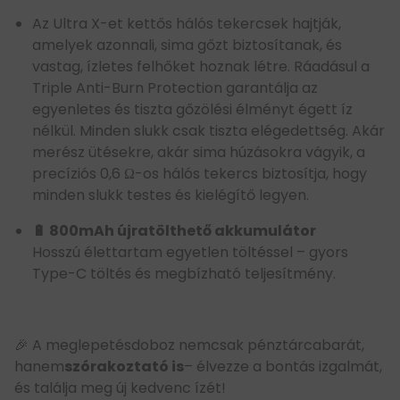
Az Ultra X-et kettős hálós tekercsek hajtják,
amelyek azonnali, sima gőzt biztosítanak, és
vastag, ízletes felhőket hoznak létre. Ráadásul a
Triple Anti-Burn Protection garantálja az
egyenletes és tiszta gőzölési élményt égett íz
nélkül. Minden slukk csak tiszta elégedettség. Akár
merész ütésekre, akár sima húzásokra vágyik, a
precíziós 0,6 Ω-os hálós tekercs biztosítja, hogy
minden slukk testes és kielégítő legyen.
🔋 800mAh újratölthető akkumulátor
Hosszú élettartam egyetlen töltéssel – gyors
Type-C töltés és megbízható teljesítmény.
🎉 A meglepetésdoboz nemcsak pénztárcabarát,
hanem
szórakoztató is
– élvezze a bontás izgalmát,
és találja meg új kedvenc ízét!