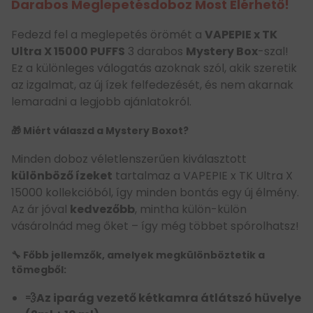
Darabos Meglepetésdoboz Most Elérhető!
Fedezd fel a meglepetés örömét a
VAPEPIE x TK
Ultra X 15000 PUFFS
3 darabos
Mystery Box
-szal!
Ez a különleges válogatás azoknak szól, akik szeretik
az izgalmat, az új ízek felfedezését, és nem akarnak
lemaradni a legjobb ajánlatokról.
🎁
Miért válaszd a Mystery Boxot?
Minden doboz véletlenszerűen kiválasztott
különböző ízeket
tartalmaz a VAPEPIE x TK Ultra X
15000 kollekcióból, így minden bontás egy új élmény.
Az ár jóval
kedvezőbb
, mintha külön-külön
vásárolnád meg őket – így még többet spórolhatsz!
🔧
Főbb jellemzők, amelyek megkülönböztetik a
tömegből:
💨Az iparág vezető kétkamra átlátszó hüvelye