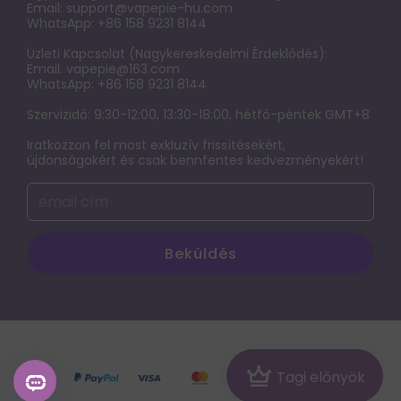
Email:
support@vapepie-hu.com
GYIK
WhatsApp: +86 158 9231 8144
VAPEPIE x TK Ultra Phantom 30000 PUFFS
KAPCSOLATFELVÉTEL
Üzleti Kapcsolat (Nagykereskedelmi Érdeklődés):
Exkluziv Limitalt Zona
Email:
vapepie@163.com
Fontos közlemény: Frissítés a webhely-hozzáférésről
WhatsApp: +86 158 9231 8144
Terms of service
Szervizidő: 9:30-12:00, 13:30-18:00, hétfő-péntek GMT+8
Iratkozzon fel most exkluzív frissítésekért,
ADATVÉDELMI NYILATKOZAT
újdonságokért és csak bennfentes kedvezményekért!
Az elektronikus cigaretta káros hatásainak,
függőségének és használatának feltárása
Beküldés
© 2026 vapepie-hu
Crown
Tagi előnyök