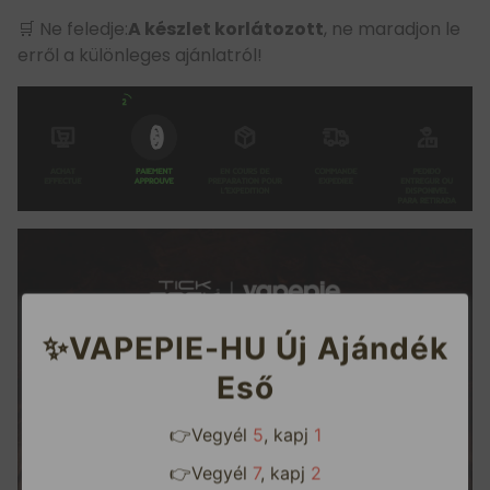
🛒 Ne feledje:
A készlet korlátozott
, ne maradjon le
erről a különleges ajánlatról!
✨VAPEPIE-HU Új Ajándék

Eső
👉Vegyél
5
, kapj
1
Le
mind
👉Vegyél
7
, kapj
2