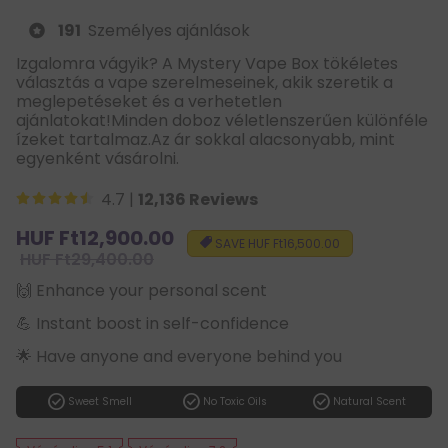
191
Személyes ajánlások
Izgalomra vágyik? A Mystery Vape Box tökéletes
választás a vape szerelmeseinek, akik szeretik a
meglepetéseket és a verhetetlen
ajánlatokat!Minden doboz véletlenszerűen különféle
ízeket tartalmaz.Az ár sokkal alacsonyabb, mint
egyenként vásárolni.
4.7 |
12,136 Reviews
Sale
HUF Ft12,900.00
SAVE
HUF Ft16,500.00
price
Regular
HUF Ft29,400.00
price
🙌 Enhance your personal scent
💪 Instant boost in self-confidence
🌟 Have anyone and everyone behind you
check_circle
check_circle
check_circle
Sweet Smell
No Toxic Oils
Natural Scent