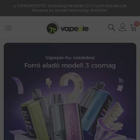
⚠️ FIGYELMEZTETÉS: Kizárólag felnőttek (21+) számára készült.
Kövesse az összes biztonsági utasítást.
0