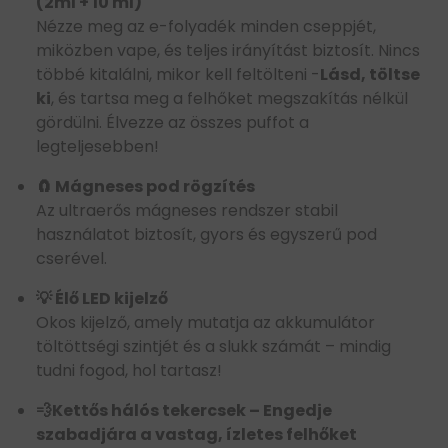
(2ml + 10 ml)
Nézze meg az e-folyadék minden cseppjét,
miközben vape, és teljes irányítást biztosít. Nincs
többé kitalálni, mikor kell feltölteni -
Lásd, töltse
ki
, és tartsa meg a felhőket megszakítás nélkül
gördülni. Élvezze az összes puffot a
legteljesebben!
🧲 Mágneses pod rögzítés
Az ultraerős mágneses rendszer stabil
használatot biztosít, gyors és egyszerű pod
cserével.
💡 Élő LED kijelző
Okos kijelző, amely mutatja az akkumulátor
töltöttségi szintjét és a slukk számát – mindig
tudni fogod, hol tartasz!
💨
Kettős hálós tekercsek – Engedje
szabadjára a vastag, ízletes felhőket