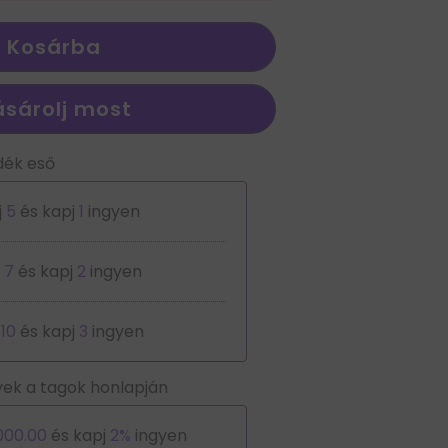
Kosárba
sárolj most
dék eső
j
5
és kapj
1
ingyen
j
7
és kapj
2
ingyen
j
10
és kapj
3
ingyen
ek a tagok honlapján
000.00
és kapj
2%
ingyen