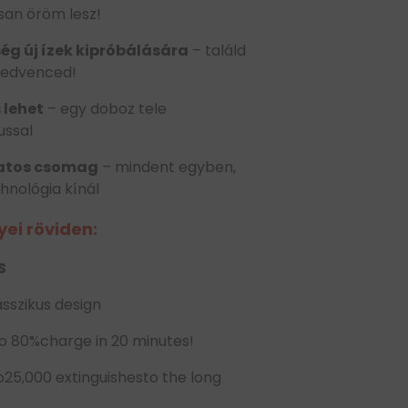
osan öröm lesz!
ég új ízek kipróbálására
– találd
kedvenced!
 lehet
– egy doboz tele
ussal
atos csomag
– mindent egyben,
hnológia kínál
yei röviden:
S
asszikus design
o 80%charge in 20 minutes!
 to25,000 extinguishesto the long