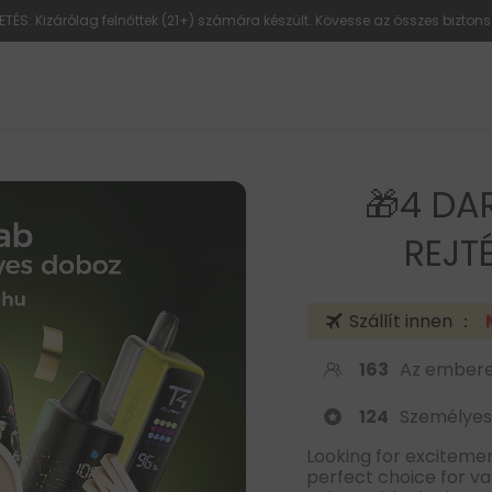
ETÉS: Kizárólag felnőttek (21+) számára készült. Kövesse az összes biztons
🎁4 DA
REJT
Szállít innen ：
163
Az embere
124
Személyes
Looking for exciteme
perfect choice for va