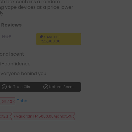
ach box contains a random
ing vape devices at a price lower
ly.
6 Reviews
Regular
HUF
SAVE
HUF
price
Ft25,800.00
onal scent
elf-confidence
everyone behind you
check_circle
check_circle
No Toxic Oils
Natural Scent
Több
jon 7 2
lat2%
vásárolniFt45000.00Ajánlat5%