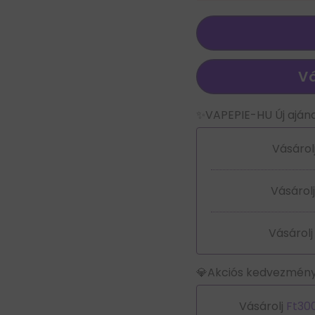
Vá
✨VAPEPIE-HU Új aján
Vásárol
Vásárol
Vásárol
💎Akciós kedvezmény
Vásárolj
Ft30