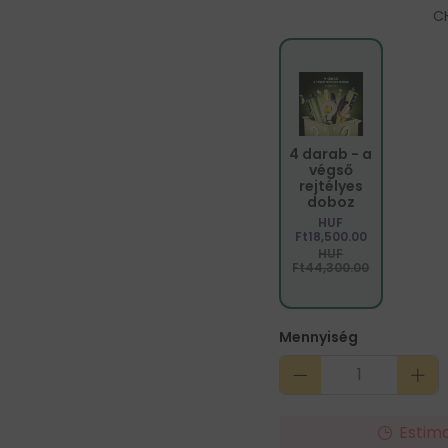
C
4 darab - a
végső
rejtélyes
doboz
HUF
Ft18,500.00
HUF
Ft44,300.00
Mennyiség
Estim