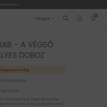
ági utasítást.
0
Magyar
RAB - A VÉGSŐ
ÉLYES DOBOZ
Magyarország
k böngésznek
 ajánlások
nt? Our Mystery Vape Box is the
pe lovers who enjoy surprises and