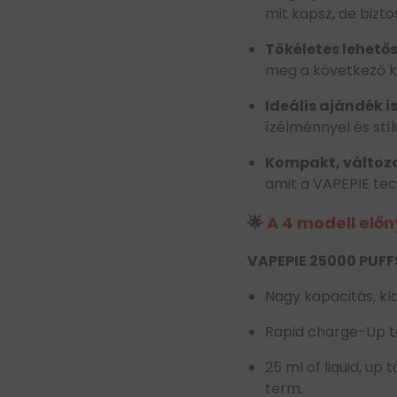
mit kapsz, de bizt
Tökéletes lehetős
meg a következő 
Ideális ajándék is
ízélménnyel és stíl
Kompakt, változ
amit a VAPEPIE tec
🌟
A 4 modell előn
VAPEPIE 25000 PUFF
Nagy kapacitás, kl
Rapid charge-Up t
25 ml of liquid, up
term.