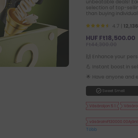
unbeatable deals! E
selection of top-sell
than buying individual
4.7 |
12,13
Sale
HUF Ft18,500.00
price
Ft44,300.00
🙌 Enhance your pers
💪 Instant boost in s
🌟 Have anyone and 
check_circle
Sweet Smell
Vásároljon 5 1
Vásárol
vásárolniFt30000.00Aján
Több