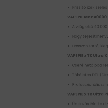
Frissítő ízek széle
VAPEPIE Max 40000
A világ első 40 000
Nagy teljesítmény
Hosszan tartó, kie
VAPEPIE x TK Ultra X
Cserélhető pod re
Tökéletes DTL (Dir
Professzionális sz
VAPEPIE x TK Ultra
Űrutazás ihlette diz