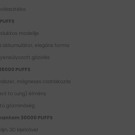
s választéka
 PUFFS
 slukkos modellje
ű akkumulátor, elegáns forma
gyensúlyozott gőzölés
 15000 PUFFS
ndszer, mágneses csatlakozás
ect to Lung) élmény
intű gőzminőség
 Phantom 30000 PUFFS
ájn, 3D kijelzővel