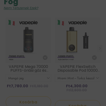
Fog
Nem Tetszenek Ezek?
VAPEPIE Mega 70000
VAPEPIE FlexSwitch
PUFFS-óriási gőz és
Disposable Pod 10000
hosszan tartó
PUFFS Kit Value Pack
teljesítmény
Ft7,780.00
Ft4,300.00
Ft11,180.00
Ft12,600.00
Kosárba
Kosárba