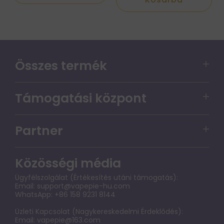
Összes termék
VAPEPIE Matrix 50000 PUFFS
Támogatási központ
VAPEPIE PRO 40000 PUFFS
Szolgáltatási garancianyilatkozat a felhasználók
VAPEPIE Max 40000 PUFFS
Partner
számára
VAPEPIE GHOSTAIR 40000 PUFFS
Vapepie-hu tagsági program
Pénzvisszatérítési eljárás
Közösségi média
VAPEPIE Galactic Gleam 35000 Puffs
VAPEPIE-HU SHOP NAGYKERESKEDELEM
Szállítási szabályzat
Ügyfélszolgálat (Értékesítés utáni támogatás):
VAPEPIE Mega 70000 PUFFS
Email:
support@vapepie-hu.com
GYIK
WhatsApp: +86 158 9231 8144
VAPEPIE x TK Ultra Phantom 30000 PUFFS
KAPCSOLATFELVÉTEL
Üzleti Kapcsolat (Nagykereskedelmi Érdeklődés):
Exkluziv Limitalt Zona
Email:
vapepie@163.com