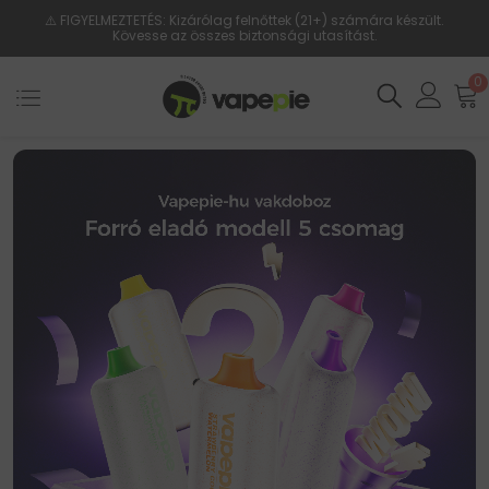
⚠️ FIGYELMEZTETÉS: Kizárólag felnőttek (21+) számára készült.
Kövesse az összes biztonsági utasítást.
0