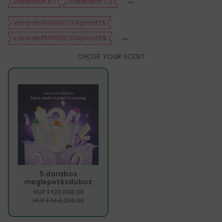
Vásároljon 5 1
Vásároljon 7 2
vásárolniFt30000.00Ajánlat2%
vásárolniFt45000.00Ajánlat5%
CHOSE YOUR SCENT
5 darabos
meglepetésdoboz
HUF Ft20,000.00
HUF Ft44,250.00