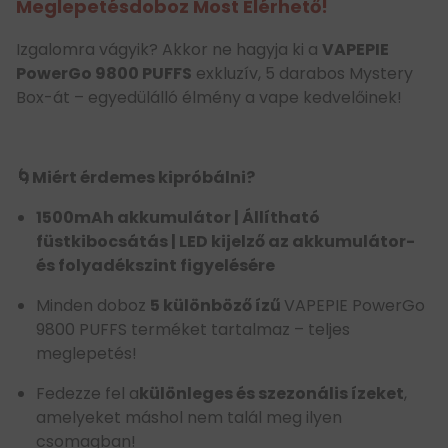
Meglepetésdoboz Most Elérhető!
Izgalomra vágyik? Akkor ne hagyja ki a
VAPEPIE
PowerGo 9800 PUFFS
exkluzív, 5 darabos Mystery
Box-át – egyedülálló élmény a vape kedvelőinek!
🌀Miért érdemes kipróbálni?
1500mAh akkumulátor | Állítható
füstkibocsátás | LED kijelző az akkumulátor-
és folyadékszint figyelésére
Minden doboz
5 különböző ízű
VAPEPIE PowerGo
9800 PUFFS terméket tartalmaz – teljes
meglepetés!
Fedezze fel a
különleges és szezonális ízeket
,
amelyeket máshol nem talál meg ilyen
csomagban!