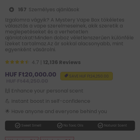
167
Személyes ajánlások
Izgalomra vágyik? A Mystery Vape Box tökéletes
választás a vape szerelmeseinek, akik szeretik a
meglepetéseket és a verhetetlen
ajánlatokat!Minden doboz véletlenszerűen különféle
ízeket tartalmaz.Az ár sokkal alacsonyabb, mint
egyenként vásárolni.
4.7 |
12,136 Reviews
Sale
HUF Ft20,000.00
SAVE
HUF Ft24,250.00
price
Regular
HUF Ft44,250.00
price
🙌 Enhance your personal scent
💪 Instant boost in self-confidence
🌟 Have anyone and everyone behind you
check_circle
check_circle
check_circle
Sweet Smell
No Toxic Oils
Natural Scent