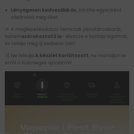
Lényegesen kedvezőbb ár
, mintha egyenként
vásárolná meg őket.
🎉 A meglepetésdoboz nemcsak pénztárcabarát,
hanem
szórakoztató is
– élvezze a bontás izgalmát,
és találja meg új kedvenc ízét!
🛒 Ne feledje:
A készlet korlátozott
, ne maradjon le
erről a különleges ajánlatról!