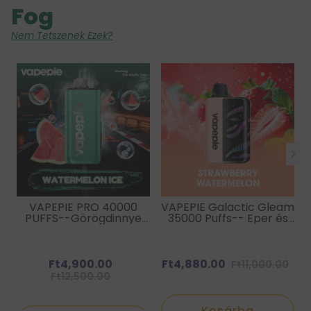
Fog
Nem Tetszenek Ezek?
VAPEPIE PRO 40000
VAPEPIE Galactic Gleam
PUFFS--Görögdinnye
35000 Puffs-- Eper és
Ice
Görögdinnye
Ft4,900.00
Ft4,880.00
Ft11,000.00
Ft12,500.00
Kosárba