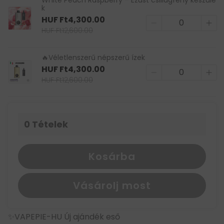
k
HUF Ft4,300.00
HUF Ft12,600.00
🔥Véletlenszerű népszerű ízek
HUF Ft4,300.00
HUF Ft12,600.00
0
Tételek
Kosárba
Vásárolj most
✨VAPEPIE-HU Új ajándék eső