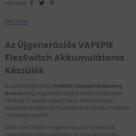
részvény:
Részletek
Az Újgenerációs VAPEPIE
FlexSwitch Akkumulátoros
Készülék
A továbbfejlesztett
VAPEPIE FlexSwitch Battery
Device
még magasabb szintre emeli a használati
élményt. Erősebb teljesítmény, kifinomultabb
kialakítás és teljes kompatibilitás az összes meglévő
FlexSwitch poddal.
Akár a feltűnőbb megjelenést, akár a letisztult
minimalista stílust kedveled, ez az új generációs