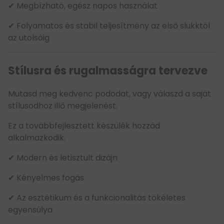
✔ Megbízható, egész napos használat
✔ Folyamatos és stabil teljesítmény az első slukktól
az utolsóig
Stílusra és rugalmasságra tervezve
Mutasd meg kedvenc pododat, vagy válaszd a saját
stílusodhoz illő megjelenést.
Ez a továbbfejlesztett készülék hozzád
alkalmazkodik.
✔ Modern és letisztult dizájn
✔ Kényelmes fogás
✔ Az esztétikum és a funkcionalitás tökéletes
egyensúlya