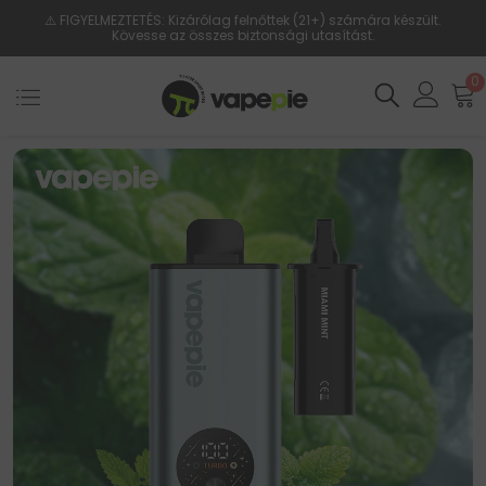
⚠️ FIGYELMEZTETÉS: Kizárólag felnőttek (21+) számára készült.
Kövesse az összes biztonsági utasítást.
0