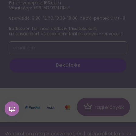
Email:
vapepie@163.com
Fontos közlemény: Frissítés a webhely-hozzáférésről
WhatsApp: +86 158 9231 8144
Terms of service
Szervizidő: 9:30-12:00, 13:30-18:00, hétfő-péntek GMT+8
Iratkozzon fel most exkluzív frissítésekért,
ADATVÉDELMI NYILATKOZAT
újdonságokért és csak bennfentes kedvezményekért!
Az elektronikus cigaretta káros hatásainak,
függőségének és használatának feltárása
Beküldés
© 2026 vapepie-hu
Crown
Tagi előnyök
Vásároljon még 5 összeget, és 1 ajándékot kap