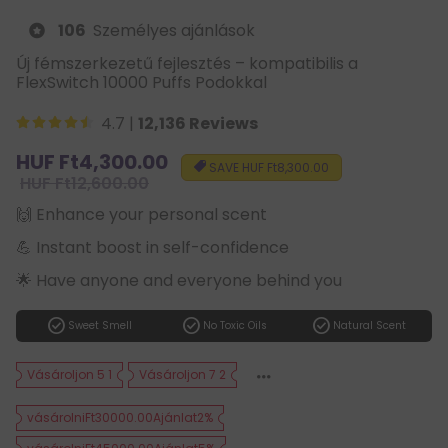
106
Személyes ajánlások
Új fémszerkezetű fejlesztés – kompatibilis a
FlexSwitch 10000 Puffs Podokkal
4.7 |
12,136 Reviews
Sale
HUF Ft4,300.00
SAVE
HUF Ft8,300.00
price
Regular
HUF Ft12,600.00
price
🙌 Enhance your personal scent
💪 Instant boost in self-confidence
🌟 Have anyone and everyone behind you
check_circle
check_circle
check_circle
Sweet Smell
No Toxic Oils
Natural Scent
Vásároljon 5 1
Vásároljon 7 2
vásárolniFt30000.00Ajánlat2%