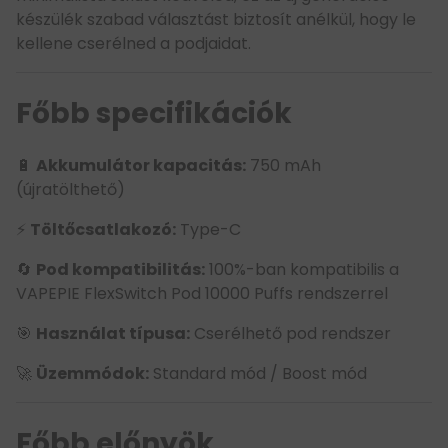
készülék szabad választást biztosít anélkül, hogy le
kellene cserélned a podjaidat.
Főbb specifikációk
🔋
Akkumulátor kapacitás:
750 mAh
(újratölthető)
⚡
Töltőcsatlakozó:
Type-C
🔄
Pod kompatibilitás:
100%-ban kompatibilis a
VAPEPIE FlexSwitch Pod 10000 Puffs rendszerrel
🎯
Használat típusa:
Cserélhető pod rendszer
🚀
Üzemmódok:
Standard mód / Boost mód
Főbb előnyök