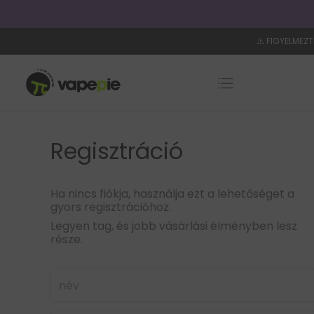
i idő: 4–8 nap
⚠️ FIGYELMEZT
Regisztráció
Ha nincs fiókja, használja ezt a lehetőséget a
gyors regisztrációhoz.
Legyen tag, és jobb vásárlási élményben lesz
része.