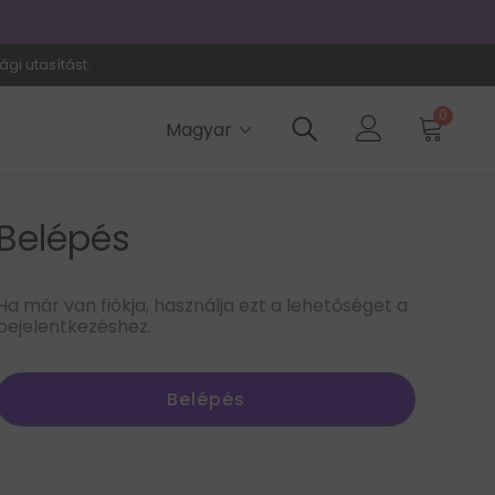
📦
Helyi rakt
ági utasítást.
0
Magyar
Belépés
Ha már van fiókja, használja ezt a lehetőséget a
bejelentkezéshez.
Belépés