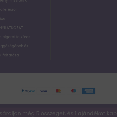
ény: Frissítés a
áférésről
ice
 NYILATKOZAT
s cigaretta káros
függőségének és
 feltárása
© 2026 vapepie-hu
sároljon még 5 összeget, és 1 ajándékot ka