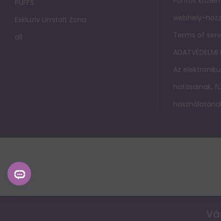
Fontos közlem
PUFFS
webhely-hozz
Exkluziv Limitalt Zona
Terms of serv
all
ADATVÉDELMI
Az elektroniku
hatásainak, 
használatának
Vá