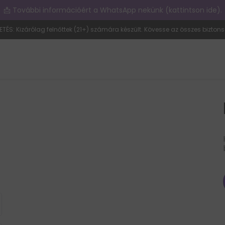
📩 További információért a WhatsApp nekünk (kattintson ide).
ETÉS: Kizárólag felnőttek (21+) számára készült. Kövesse az összes biztons