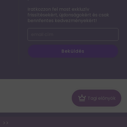
Iratkozzon fel most exkluzív
frissítésekért, újdonságokért és csak
bennfentes kedvezményekért!
Beküldés
Crown
Tagi előnyök
p