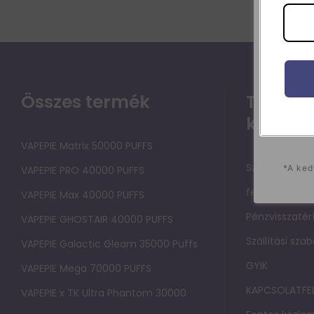
Összes termék
Támoga
közpon
VAPEPIE Matrix 50000 PUFFS
Szolgáltatási
*A ked
VAPEPIE PRO 40000 PUFFS
felhasználók
VAPEPIE Max 40000 PUFFS
Pénzvisszatérí
VAPEPIE GHOSTAIR 40000 PUFFS
Szállítási sza
VAPEPIE Galactic Gleam 35000 Puffs
GYIK
VAPEPIE Mega 70000 PUFFS
KAPCSOLATFE
VAPEPIE x TK Ultra Phantom 30000