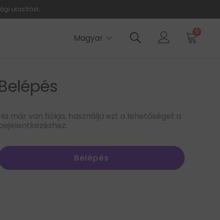
ági utasítást.
0
Magyar
Belépés
Ha már van fiókja, használja ezt a lehetőséget a
bejelentkezéshez.
Belépés