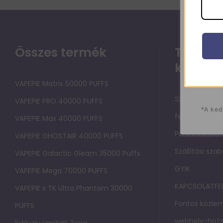
Összes termék
Támoga
közpon
VAPEPIE Matrix 50000 PUFFS
Szolgáltatási
VAPEPIE PRO 40000 PUFFS
*A ked
felhasználók
VAPEPIE Max 40000 PUFFS
Pénzvisszatérí
VAPEPIE GHOSTAIR 40000 PUFFS
Szállítási sza
VAPEPIE Galactic Gleam 35000 Puffs
GYIK
VAPEPIE Mega 70000 PUFFS
KAPCSOLATFE
VAPEPIE x TK Ultra Phantom 30000
Fontos közlem
PUFFS
webhely-hozz