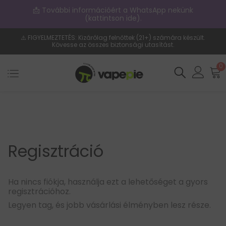
📩 További információért a WhatsApp nekünk
(kattintson ide).
⚠️ FIGYELMEZTETÉS: Kizárólag felnőttek (21+) számára készült.
Kövesse az összes biztonsági utasítást.
0
Regisztráció
Ha nincs fiókja, használja ezt a lehetőséget a gyors
regisztrációhoz.
Legyen tag, és jobb vásárlási élményben lesz része.