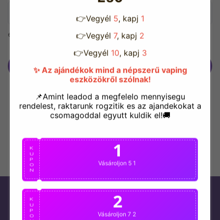
👉Vegyél
5
, kapj
1
Le
mind
elfelejtett jelszo?
👉Vegyél
7
, kapj
2
👉Vegyél
10
, kapj
3
Belépés
✨ Az ajándékok mind a népszerű vaping
eszközökről szólnak!
📌Amint leadod a megfelelo mennyisegu
rendelest, raktarunk rogzitik es az ajandekokat a
csomagoddal egyutt kuldik el!🚚
1
K
U
P
Vásároljon 5 1
O
N
2
Összes termék
K
U
P
Vásároljon 7 2
O