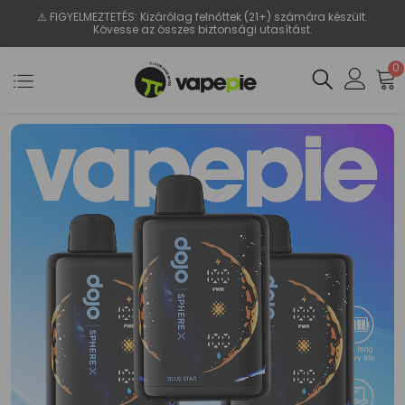
⚠️ FIGYELMEZTETÉS: Kizárólag felnőttek (21+) számára készült.
Kövesse az összes biztonsági utasítást.
0