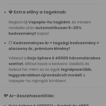
💎 Extra előny a tagoknak:
Regisztrálj
Vapepie-hu tagként
, és minden
rendelés után
automatikusan 5–20%
kedvezményt
kapsz!
💥
Kedvezményes ár + tagsági kedvezmény =
alacsony ár, prémium élmény!
Válaszd a
Dojo Sphere X 40000
háromdarabos
szettet
, állítsd össze a kedvenc ízeidből, és
fedezd fel, miért ez az egyik
legnépszerűbb,
leggyakrabban újravásárolt modell
a
Vapepie-hu rajongók körében!
💸 A
r-összehasonlítás:
Dojo Sphere X 40000*1 – Eredeti ár: 4960