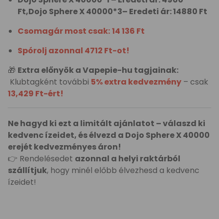
Ft,Dojo Sphere X 40000*3– Eredeti ár: 14880 Ft
Csomagár most csak:
14 136 Ft
Spórolj azonnal 4712 Ft-ot!
🎁
Extra előnyök a Vapepie-hu tagjainak:
Klubtagként további
5% extra kedvezmény
– csak
13,429 Ft-ért!
Ne hagyd ki ezt a limitált ajánlatot – válaszd ki
kedvenc ízeidet, és élvezd a Dojo Sphere X 40000
erejét kedvezményes áron!
👉 Rendelésedet
azonnal a helyi raktárból
szállítjuk
, hogy minél előbb élvezhesd a kedvenc
ízeidet!