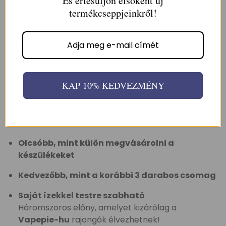
És értesüljön elsőként új
🌬️Quad Mesh + PWR mód – Több gőz, több íz
termékcseppjeinkről!
🌿 ECO mód – Lágyabb, kifinomult élmény
💨 Hatalmas e-folyadék kapacitás-A20 ml e-
folyadék tartályextra hosszú használatot
biztosít – újratöltés nélkül.
KAP 10% KEDVEZMÉNY
🎁 Miért érdemes a háromdarabos szettet
választani?
Olcsóbb, mint külön megvásárolni a
készülékeket
Kedvezőbb, mint a korábbi 3 darabos csomag
Saját ízekkel testre szabható
Háromszoros előny, amelyet kizárólag a
Vapepie-hu
rajongók élvezhetnek!