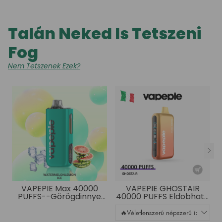
Talán Neked Is Tetszeni
Fog
Nem Tetszenek Ezek?
VAPEPIE Max 40000
VAPEPIE GHOSTAIR
PUFFS--Görögdinnye
40000 PUFFS Eldobható
Ice
vape – Kéttartályos
rendszer, füstmentes
mód