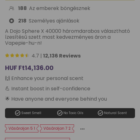
188
Az emberek böngésznek
218
Személyes ajánlások
A Dojo Sphere X 40000 háromdarabos választható
ízesítésű szett most kedvezményes áron a
Vapepie-hu-n!
4.7 |
12,136 Reviews
Sale
HUF Ft14,136.00
price
Regular
🙌 Enhance your personal scent
price
💪 Instant boost in self-confidence
🌟 Have anyone and everyone behind you
check_circle
check_circle
check_circle
Sweet Smell
No Toxic Oils
Natural Scent
Vásároljon 5 1
Vásároljon 7 2