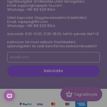
Szállítási szabályzat
Ügyfélszolgálat (Értékesítés utáni támogatás):
VAPEPIE Mega 70000 PUFFS
Email:
support@vapepie-hu.com
GYIK
WhatsApp: +86 158 9231 8144
VAPEPIE x TK Ultra Phantom 30000 PUFFS
KAPCSOLATFELVÉTEL
Üzleti Kapcsolat (Nagykereskedelmi Érdeklődés):
Exkluziv Limitalt Zona
Email:
vapepie@163.com
Fontos közlemény: Frissítés a webhely-hozzáférésről
WhatsApp: +86 158 9231 8144
Terms of service
Szervizidő: 9:30-12:00, 13:30-18:00, hétfő-péntek GMT+8
Iratkozzon fel most exkluzív frissítésekért,
ADATVÉDELMI NYILATKOZAT
újdonságokért és csak bennfentes kedvezményekért!
Az elektronikus cigaretta káros hatásainak,
függőségének és használatának feltárása
Beküldés
Crown
Tagi előnyök
© 2026 vapepie-hu