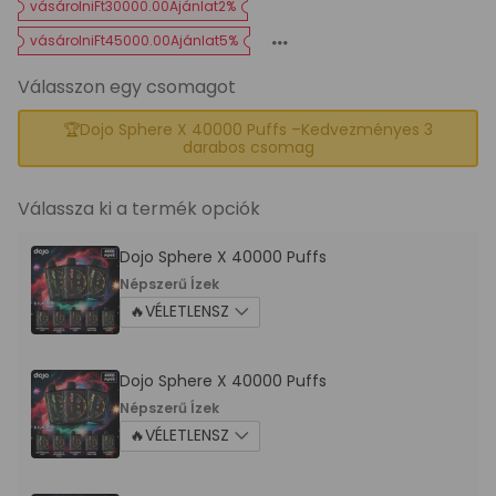
vásárolniFt30000.00Ajánlat2%
vásárolniFt45000.00Ajánlat5%
Válasszon egy csomagot
🏆Dojo Sphere X 40000 Puffs –Kedvezményes 3
darabos csomag
Válassza ki a termék opciók
Dojo Sphere X 40000 Puffs
Népszerű Ízek
Dojo Sphere X 40000 Puffs
Népszerű Ízek