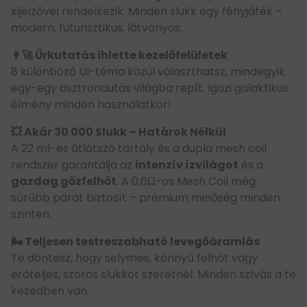
kijelzővel rendelkezik. Minden slukk egy fényjáték –
modern, futurisztikus, látványos.
👨‍🚀 Űrkutatás ihlette kezelőfelületek
8 különböző UI-téma közül választhatsz, mindegyik
egy-egy asztronautás világba repít. Igazi galaktikus
élmény minden használatkor!
💥 Akár 30 000 Slukk – Határok Nélkül
A 22 ml-es átlátszó tartály és a dupla mesh coil
rendszer garantálja az
intenzív ízvilágot
és a
gazdag gőzfelhőt
. A 0,6Ω-os Mesh Coil még
sűrűbb párát biztosít – prémium minőség minden
szinten.
🌬 Teljesen testreszabható levegőáramlás
Te döntesz, hogy selymes, könnyű felhőt vagy
erőteljes, szoros slukkot szeretnél. Minden szívás a te
kezedben van.