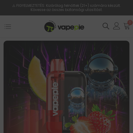
⚠️ FIGYELMEZTETÉS: Kizárólag felnőttek (21+) számára készült.
Kövesse az összes biztonsági utasítást.
0