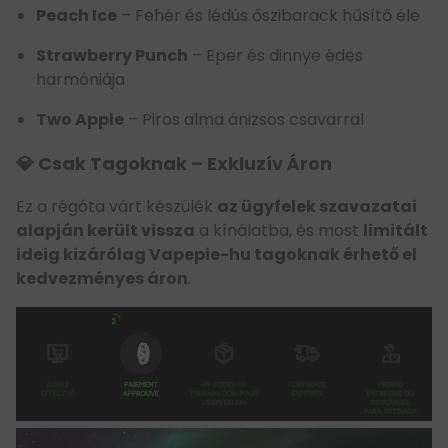
Peach Ice
– Fehér és lédús őszibarack hűsítő éle
Strawberry Punch
– Eper és dinnye édes
harmóniája
Two Apple
– Piros alma ánizsos csavarral
💎 Csak Tagoknak – Exkluzív Áron
Ez a régóta várt készülék
az ügyfelek szavazatai
alapján került vissza
a kínálatba, és most
limitált
ideig kizárólag Vapepie-hu tagoknak érhető el
kedvezményes áron
.