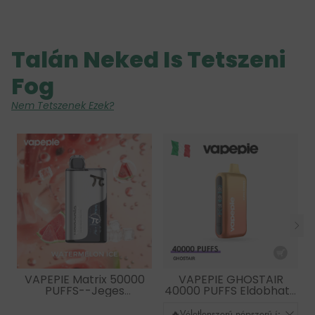
Talán Neked Is Tetszeni
Fog
Nem Tetszenek Ezek?
VAPEPIE Matrix 50000
VAPEPIE GHOSTAIR
PUFFS--Jeges
40000 PUFFS Eldobható
görögdinnye
vape – Kéttartályos
rendszer, füstmentes