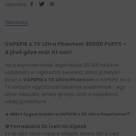
részvény:
Részletek
VAPEPIE x TK Ultra Phantom 30000 PUFFS –
A jövő gőze már itt van!
Ha a legmodernebb, legerősebb 30 000 slukkos
eldobható e-cigarettát keresed, akkor jó helyen
jársz! A
VAPEPIE x TK Ultra Phantom
a VAPEPIE és a
TK exkluzív együttműködésének eredménye – egy
olyan készülék, amely újraírja, amit a vapelésről
eddig gondoltunk.
🔥 Miért fogod imádni a VAPEPIE x TK Ultra Phantomot?
💎 Forradalmi 3D Ívelt HD Kijelző
Ez az első olyan vape a világon, amely 3D-s ívelt