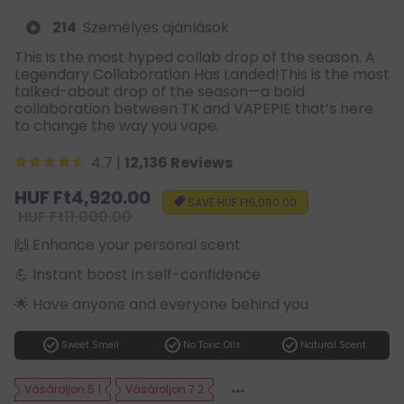
214
Személyes ajánlások
This is the most hyped collab drop of the season. A
Legendary Collaboration Has Landed!This is the most
talked-about drop of the season—a bold
collaboration between TK and VAPEPIE that’s here
to change the way you vape.
4.7 |
12,136 Reviews
Sale
HUF Ft4,920.00
SAVE
HUF Ft6,080.00
price
Regular
HUF Ft11,000.00
price
🙌 Enhance your personal scent
💪 Instant boost in self-confidence
🌟 Have anyone and everyone behind you
check_circle
check_circle
check_circle
Sweet Smell
No Toxic Oils
Natural Scent
Vásároljon 5 1
Vásároljon 7 2