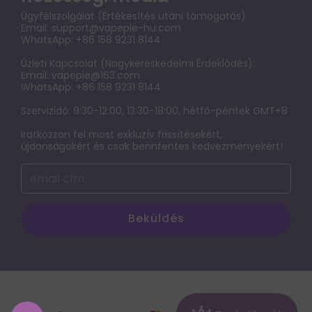
VAPEPIE-HU SHOP NAGYKERESKEDELEM
Szállítási szabályzat
Ügyfélszolgálat (Értékesítés utáni támogatás):
VAPEPIE Mega 70000 PUFFS
Email:
support@vapepie-hu.com
GYIK
WhatsApp: +86 158 9231 8144
VAPEPIE x TK Ultra Phantom 30000 PUFFS
KAPCSOLATFELVÉTEL
Üzleti Kapcsolat (Nagykereskedelmi Érdeklődés):
Exkluziv Limitalt Zona
Email:
vapepie@163.com
Fontos közlemény: Frissítés a webhely-hozzáférésről
WhatsApp: +86 158 9231 8144
Terms of service
Szervizidő: 9:30-12:00, 13:30-18:00, hétfő-péntek GMT+8
Iratkozzon fel most exkluzív frissítésekért,
ADATVÉDELMI NYILATKOZAT
újdonságokért és csak bennfentes kedvezményekért!
Az elektronikus cigaretta káros hatásainak,
függőségének és használatának feltárása
Beküldés
© 2026 vapepie-hu