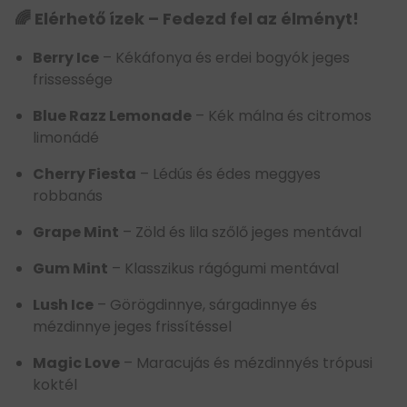
🌈 Elérhető ízek – Fedezd fel az élményt!
Berry Ice
– Kékáfonya és erdei bogyók jeges
frissessége
Blue Razz Lemonade
– Kék málna és citromos
limonádé
Cherry Fiesta
– Lédús és édes meggyes
robbanás
Grape Mint
– Zöld és lila szőlő jeges mentával
Gum Mint
– Klasszikus rágógumi mentával
Lush Ice
– Görögdinnye, sárgadinnye és
mézdinnye jeges frissítéssel
Magic Love
– Maracujás és mézdinnyés trópusi
koktél