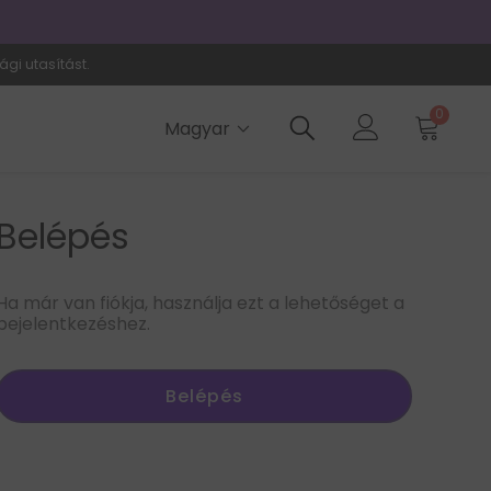
📦
Helyi rakt
ági utasítást.
0
Magyar
Belépés
Ha már van fiókja, használja ezt a lehetőséget a
bejelentkezéshez.
Belépés