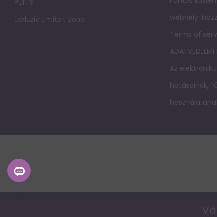
Fontos közlem
PUFFS
webhely-hozz
Exkluziv Limitalt Zona
Terms of serv
ADATVÉDELMI
Az elektroniku
hatásainak, 
használatának
Vá