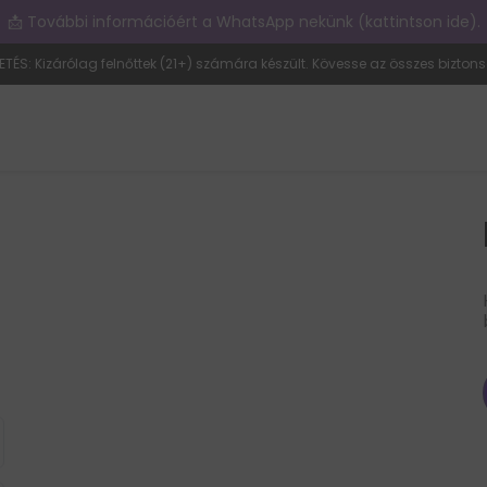
📩 További információért a WhatsApp nekünk (kattintson ide).
ETÉS: Kizárólag felnőttek (21+) számára készült. Kövesse az összes biztons