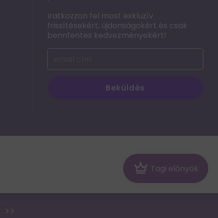
Iratkozzon fel most exkluzív
frissítésekért, újdonságokért és csak
bennfentes kedvezményekért!
Beküldés
Crown
Tagi előnyök
p