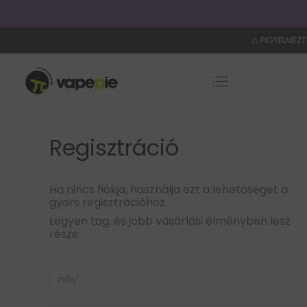
i idő: 4–8 nap
⚠️ FIGYELMEZT
Regisztráció
Ha nincs fiókja, használja ezt a lehetőséget a
gyors regisztrációhoz.
Legyen tag, és jobb vásárlási élményben lesz
része.