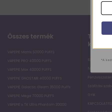
Összes termék
Támoga
közpon
VAPEPIE Matrix 50000 PUFFS
Szolgáltatási
*A ked
VAPEPIE PRO 40000 PUFFS
felhasználók
VAPEPIE Max 40000 PUFFS
Pénzvisszatérí
VAPEPIE GHOSTAIR 40000 PUFFS
Szállítási sza
VAPEPIE Galactic Gleam 35000 Puffs
GYIK
VAPEPIE Mega 70000 PUFFS
KAPCSOLATFE
VAPEPIE x TK Ultra Phantom 30000