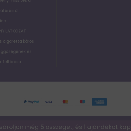
ény: Frissítés a
áférésről
ice
 NYILATKOZAT
s cigaretta káros
függőségének és
 feltárása
© 2026 vapepie-hu
sároljon még 5 összeget, és 1 ajándékot ka